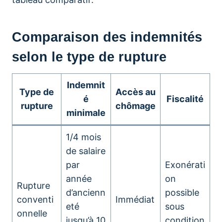
Comparaison des indemnités
selon le type de rupture
Indemnit
Type de
Accès au
é
Fiscalité
rupture
chômage
minimale
1/4 mois
de salaire
par
Exonérati
année
on
Rupture
d’ancienn
possible
conventi
Immédiat
eté
sous
onnelle
jusqu’à 10
condition